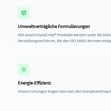
Nachhaltigkeit
Infrastruktur-Lösungen
Straßen, Brücken und öffentliche Arbeiten
Meeres- und Küstenschutz
Umweltverträgliche Formulierungen
Docks und Küsteninfrastruktur
Alle unsere DynaCrete®-Produkte werden unter Berücksi
Wasserabdichtung
Herstellungsverfahren, die den ISO 14001-Normen ents
Vollständiger Feuchtigkeitsschutz
Energie-Effizienz
Unsere Lösungen tragen dazu bei, den Energieverbrauc